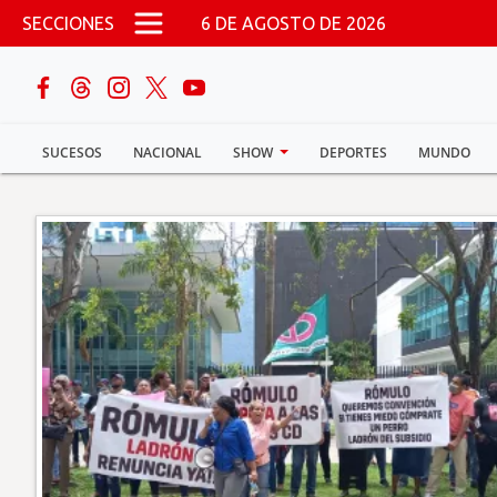
Pasar al contenido principal
SECCIONES
6 DE AGOSTO DE 2026
buscar
SUCESOS
NACIONAL
SHOW
DEPORTES
MUNDO
Sucesos
Nacional
Política
Show
Deportes
Mundo