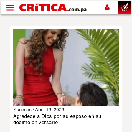
Pasar al contenido principal
buscar
SUCESOS
NACIONAL
POLÍTICA
SHOW
Sucesos /
Abril 13, 2023
DEPORTES
Agradece a Dios por su esposo en su
décimo aniversario
MUNDO