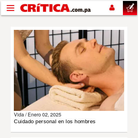
Pasar al contenido principal
buscar
SUCESOS
NACIONAL
POLÍTICA
SHOW
Vida /
Enero 02, 2025
DEPORTES
Cuidado personal en los hombres
MUNDO