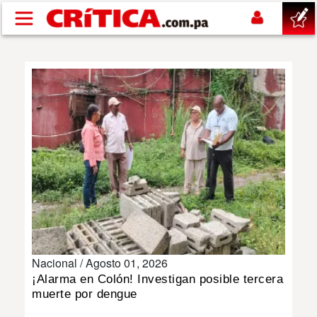
Pasar al contenido principal
buscar
SUCESOS
NACIONAL
POLÍTICA
SHOW
Nacional /
Agosto 01, 2026
DEPORTES
¡Alarma en Colón! Investigan posible tercera
muerte por dengue
MUNDO