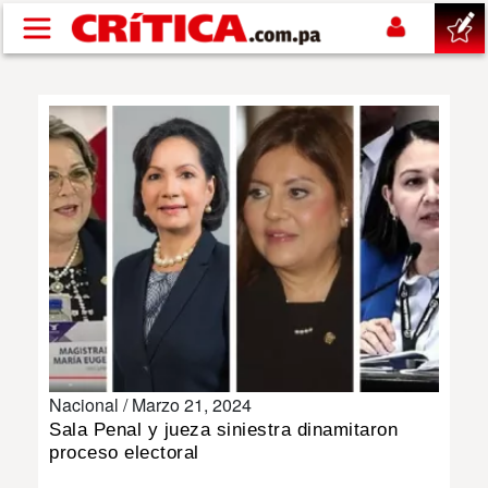
Pasar al contenido principal
buscar
SUCESOS
NACIONAL
POLÍTICA
SHOW
Nacional /
Marzo 21, 2024
DEPORTES
Sala Penal y jueza siniestra dinamitaron
proceso electoral
MUNDO