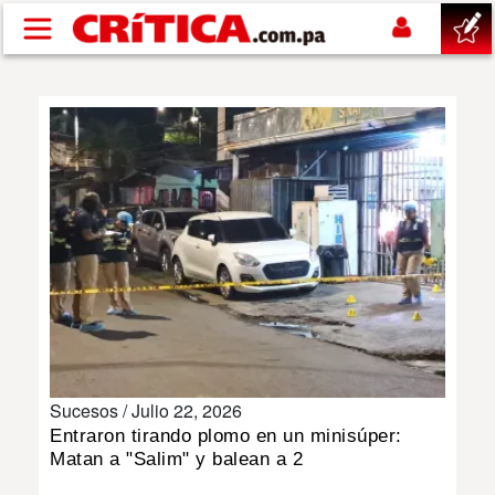
Pasar al contenido principal
buscar
SUCESOS
NACIONAL
POLÍTICA
SHOW
Sucesos /
Julio 22, 2026
DEPORTES
Entraron tirando plomo en un minisúper:
Matan a "Salim" y balean a 2
MUNDO