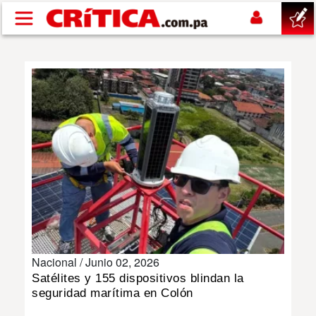
Pasar al contenido principal
buscar
SUCESOS
NACIONAL
POLÍTICA
SHOW
Nacional /
Junio 02, 2026
DEPORTES
Satélites y 155 dispositivos blindan la
seguridad marítima en Colón
MUNDO