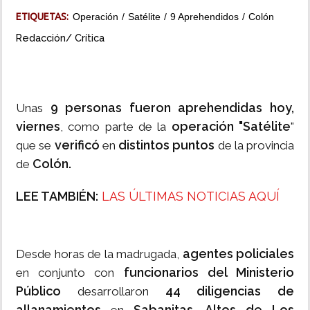
ETIQUETAS:
Operación
Satélite
9 Aprehendidos
Colón
INSÓLITAS
Redacción/ Crítica
MULTIMEDIA
IMPRESO
9 personas fueron aprehendidas hoy,
Unas
viernes
operación "Satélite
, como parte de la
"
verificó
distintos puntos
que se
en
de la provincia
Colón.
de
LEE TAMBIÉN:
LAS ÚLTIMAS NOTICIAS AQUÍ
agentes policiales
Desde horas de la madrugada,
funcionarios del Ministerio
en conjunto con
Público
44 diligencias de
desarrollaron
allanamientos
Sabanitas, Altos de Los