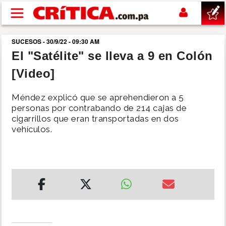
Pasar al contenido principal
SUCESOS - 30/9/22 - 09:30 AM
buscar
El "Satélite" se lleva a 9 en Colón
[Video]
SUCESOS
Méndez explicó que se aprehendieron a 5
NACIONAL
personas por contrabando de 214 cajas de
cigarrillos que eran transportadas en dos
vehículos.
POLÍTICA
SHOW
DEPORTES
MUNDO