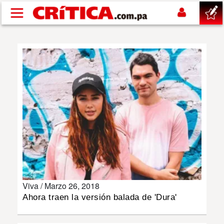
Pasar al contenido principal
buscar
SUCESOS
NACIONAL
POLÍTICA
SHOW
Viva /
Marzo 26, 2018
DEPORTES
Ahora traen la versión balada de 'Dura'
MUNDO