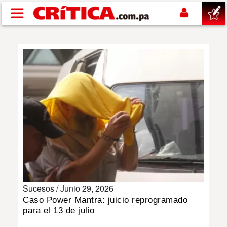
Pasar al contenido principal
buscar
SUCESOS
NACIONAL
POLÍTICA
SHOW
Sucesos /
Junio 29, 2026
DEPORTES
Caso Power Mantra: juicio reprogramado
para el 13 de julio
MUNDO