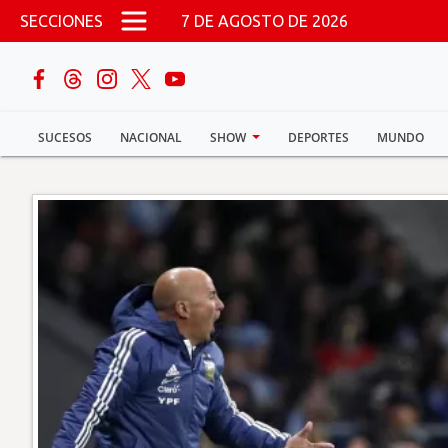
Pasar al contenido principal
SECCIONES
7 DE AGOSTO DE 2026
buscar
SUCESOS
NACIONAL
SHOW
DEPORTES
MUNDO
Sucesos
Nacional
Política
Show
Deportes
Mundo