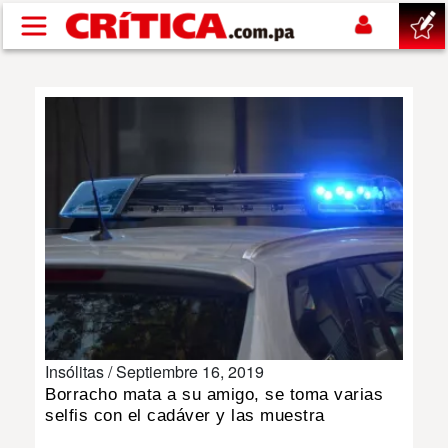
Pasar al contenido principal
buscar
SUCESOS
NACIONAL
POLÍTICA
SHOW
Insólitas /
Septiembre 16, 2019
DEPORTES
Borracho mata a su amigo, se toma varias
selfis con el cadáver y las muestra
MUNDO