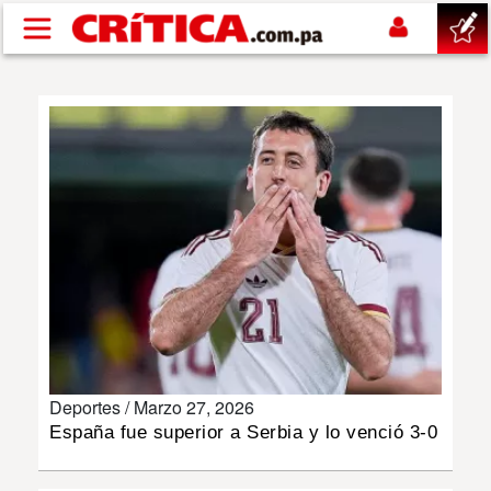
Pasar al contenido principal
buscar
SUCESOS
NACIONAL
POLÍTICA
SHOW
Deportes /
Marzo 27, 2026
DEPORTES
España fue superior a Serbia y lo venció 3-0
MUNDO