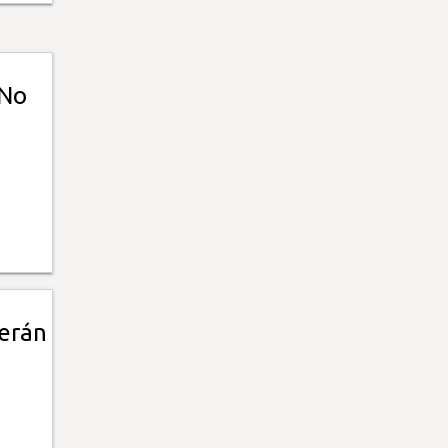
"No
verán