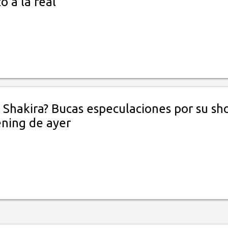
 a la real
o Shakira? Bucas especulaciones por su s
ening de ayer