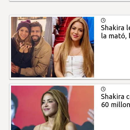
Shakira l
la mató, 
Shakira 
60 millo