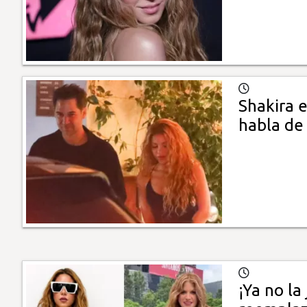
Shakira e
habla de
¡Ya no la