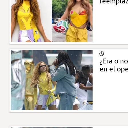
reemplazó
¿Era o n
en el op