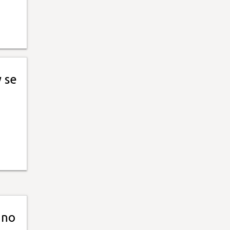
y se
 no