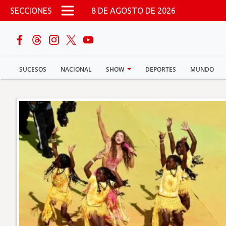
Pasar al contenido principal
SECCIONES
8 DE AGOSTO DE 2026
buscar
SUCESOS
NACIONAL
SHOW
DEPORTES
MUNDO
Sucesos
Nacional
Política
Show
Deportes
Mundo