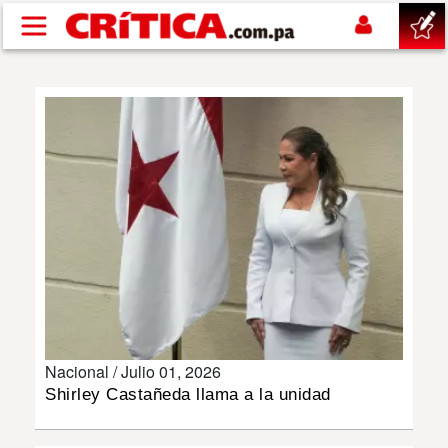
Pasar al contenido principal
buscar
SUCESOS
NACIONAL
POLÍTICA
SHOW
Nacional /
Julio 01, 2026
DEPORTES
Shirley Castañeda llama a la unidad
MUNDO