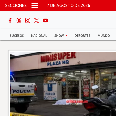
Pasar al contenido principal
SECCIONES
7 DE AGOSTO DE 2026
buscar
SUCESOS
NACIONAL
SHOW
DEPORTES
MUNDO
Sucesos
Nacional
Política
Show
Deportes
Mundo