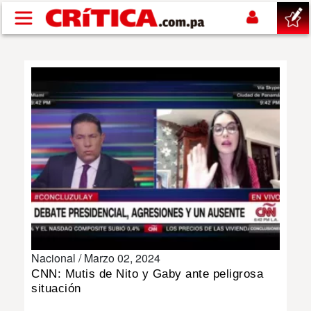
Pasar al contenido principal
buscar
SUCESOS
NACIONAL
POLÍTICA
SHOW
Nacional /
Marzo 02, 2024
DEPORTES
CNN: Mutis de Nito y Gaby ante peligrosa
situación
MUNDO