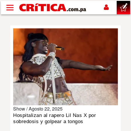
Pasar al contenido principal
buscar
SUCESOS
NACIONAL
POLÍTICA
SHOW
Show /
Agosto 22, 2025
DEPORTES
Hospitalizan al rapero Lil Nas X por
sobredosis y golpear a tongos
MUNDO