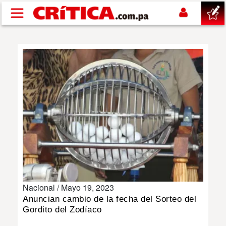
Pasar al contenido principal
buscar
SUCESOS
NACIONAL
POLÍTICA
SHOW
Nacional /
Mayo 19, 2023
DEPORTES
Anuncian cambio de la fecha del Sorteo del
Gordito del Zodíaco
MUNDO