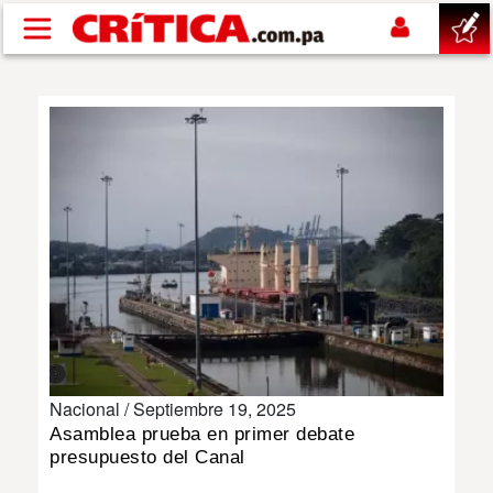
Pasar al contenido principal
buscar
SUCESOS
NACIONAL
POLÍTICA
SHOW
Nacional /
Septiembre 19, 2025
DEPORTES
Asamblea prueba en primer debate
presupuesto del Canal
MUNDO