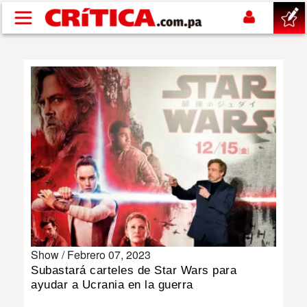
Pasar al contenido principal
buscar
SUCESOS
NACIONAL
POLÍTICA
SHOW
Show /
Febrero 07, 2023
DEPORTES
Subastará carteles de Star Wars para
ayudar a Ucrania en la guerra
MUNDO