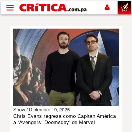
Pasar al contenido principal
buscar
SUCESOS
NACIONAL
POLÍTICA
SHOW
Show /
Diciembre 19, 2025
DEPORTES
Chris Evans regresa como Capitán América
a ‘Avengers: Doomsday’ de Marvel
MUNDO