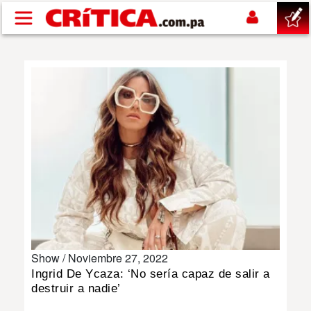
Pasar al contenido principal
buscar
SUCESOS
NACIONAL
POLÍTICA
SHOW
Show /
Noviembre 27, 2022
DEPORTES
Ingrid De Ycaza: ‘No sería capaz de salir a
destruir a nadie’
MUNDO