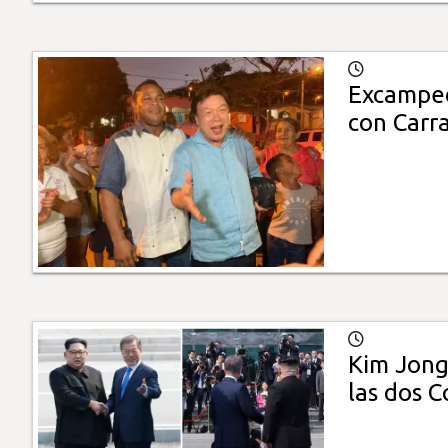
Excampeó
con Carra
Kim Jong
las dos C