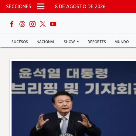
Pasar al contenido principal
SECCIONES
8 DE AGOSTO DE 2026
buscar
SUCESOS
NACIONAL
SHOW
DEPORTES
MUNDO
Sucesos
Nacional
Política
Show
Deportes
Mundo