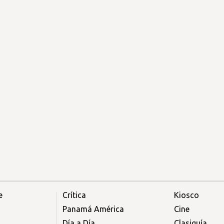
e
Crítica
Kiosco
Panamá América
Cine
Día a Día
Clasiguía