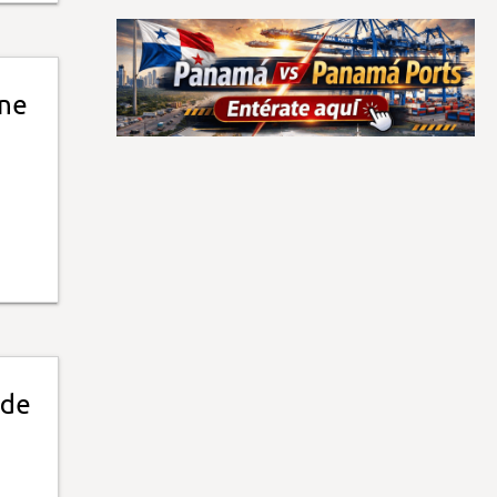
úne
 de