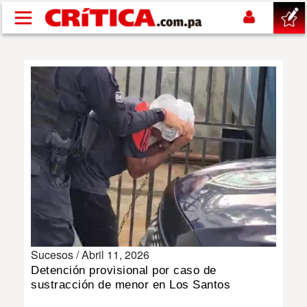
Pasar al contenido principal
buscar
SUCESOS
NACIONAL
POLÍTICA
SHOW
Sucesos /
Abril 11, 2026
DEPORTES
Detención provisional por caso de
sustracción de menor en Los Santos
MUNDO