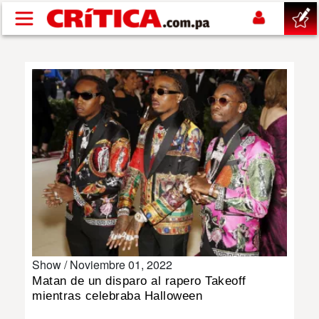
Pasar al contenido principal
buscar
SUCESOS
NACIONAL
POLÍTICA
SHOW
Show /
Noviembre 01, 2022
DEPORTES
Matan de un disparo al rapero Takeoff
mientras celebraba Halloween
MUNDO