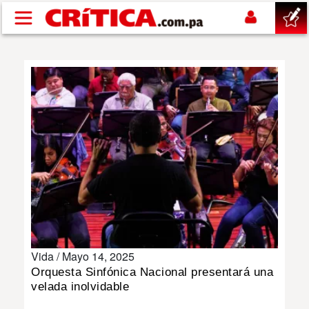
Pasar al contenido principal
buscar
SUCESOS
NACIONAL
POLÍTICA
SHOW
Vida /
Mayo 14, 2025
DEPORTES
Orquesta Sinfónica Nacional presentará una
velada inolvidable
MUNDO