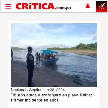
Pasar al contenido principal
buscar
SUCESOS
NACIONAL
POLÍTICA
SHOW
Nacional /
Septiembre 23, 2024
DEPORTES
Tiburón ataca a extranjero en playa Reina:
Primer incidente en años
MUNDO