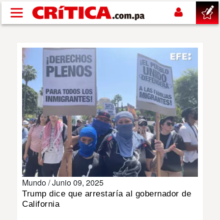
Pasar al contenido principal
buscar
SUCESOS
NACIONAL
POLÍTICA
SHOW
Mundo /
Junio 09, 2025
DEPORTES
Trump dice que arrestaría al gobernador de
California
MUNDO