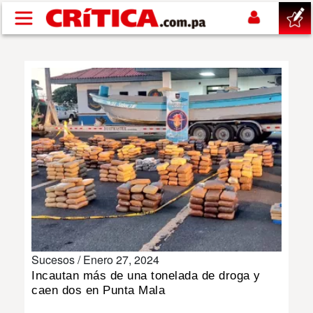
Pasar al contenido principal
buscar
SUCESOS
NACIONAL
POLÍTICA
SHOW
Sucesos /
Enero 27, 2024
DEPORTES
Incautan más de una tonelada de droga y
caen dos en Punta Mala
MUNDO