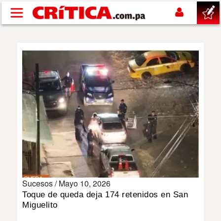
Pasar al contenido principal
buscar
SUCESOS
NACIONAL
POLÍTICA
SHOW
Sucesos /
Mayo 10, 2026
DEPORTES
Toque de queda deja 174 retenidos en San
Miguelito
MUNDO