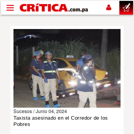
Pasar al contenido principal
buscar
SUCESOS
NACIONAL
POLÍTICA
SHOW
Sucesos /
Junio 04, 2024
DEPORTES
Taxista asesinado en el Corredor de los
Pobres
MUNDO