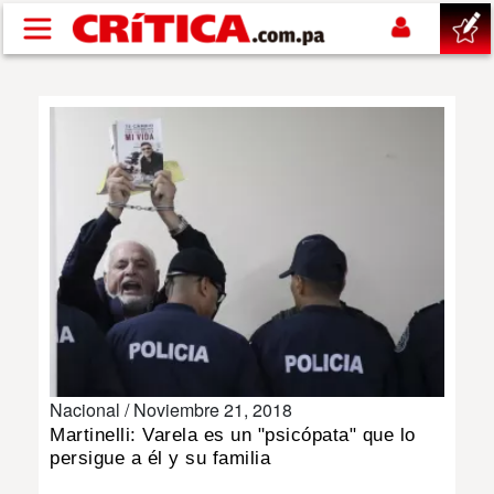
Pasar al contenido principal
buscar
SUCESOS
NACIONAL
POLÍTICA
SHOW
Nacional /
Noviembre 21, 2018
DEPORTES
Martinelli: Varela es un "psicópata" que lo
persigue a él y su familia
MUNDO