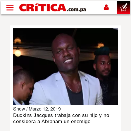
Pasar al contenido principal
buscar
SUCESOS
NACIONAL
POLÍTICA
SHOW
Show /
Marzo 12, 2019
DEPORTES
Duckins Jacques trabaja con su hijo y no
considera a Abraham un enemigo
MUNDO