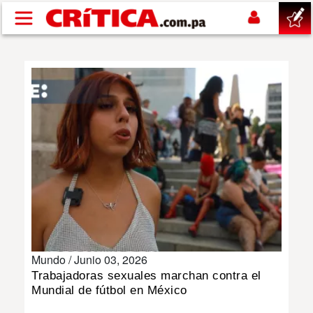
Pasar al contenido principal
buscar
SUCESOS
NACIONAL
POLÍTICA
SHOW
Mundo /
Junio 03, 2026
DEPORTES
Trabajadoras sexuales marchan contra el
Mundial de fútbol en México
MUNDO