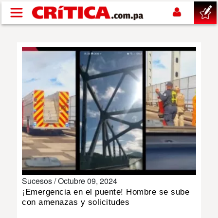
Pasar al contenido principal
buscar
SUCESOS
NACIONAL
POLÍTICA
SHOW
Sucesos /
Octubre 09, 2024
DEPORTES
¡Emergencia en el puente! Hombre se sube
con amenazas y solicitudes
MUNDO