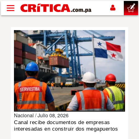
Pasar al contenido principal
buscar
SUCESOS
NACIONAL
POLÍTICA
SHOW
Nacional /
Julio 08, 2026
DEPORTES
Canal recibe documentos de empresas
interesadas en construir dos megapuertos
MUNDO