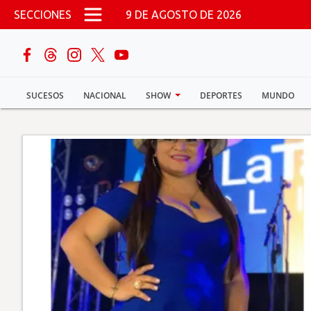
Pasar al contenido principal
SECCIONES
9 DE AGOSTO DE 2026
buscar
SUCESOS
NACIONAL
SHOW
DEPORTES
MUNDO
Sucesos
Nacional
Política
Show
Deportes
Mundo