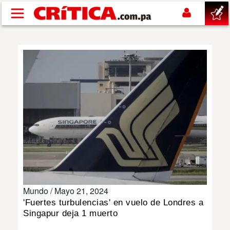
Pasar al contenido principal
buscar
SUCESOS
NACIONAL
POLÍTICA
SHOW
Mundo /
Mayo 21, 2024
DEPORTES
'Fuertes turbulencias' en vuelo de Londres a
Singapur deja 1 muerto
MUNDO