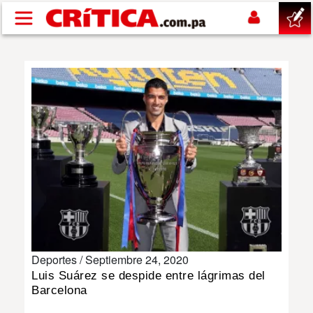
Pasar al contenido principal
buscar
SUCESOS
NACIONAL
POLÍTICA
SHOW
Deportes /
Septiembre 24, 2020
DEPORTES
Luis Suárez se despide entre lágrimas del
Barcelona
MUNDO