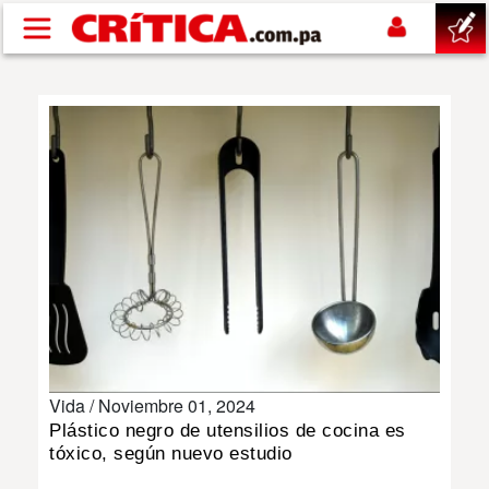
Pasar al contenido principal
buscar
SUCESOS
NACIONAL
POLÍTICA
SHOW
Vida /
Noviembre 01, 2024
DEPORTES
Plástico negro de utensilios de cocina es
tóxico, según nuevo estudio
MUNDO