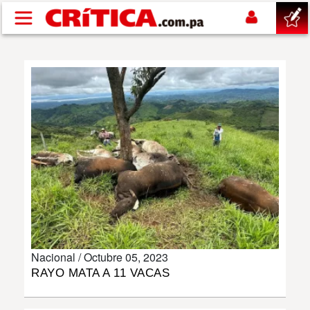
Pasar al contenido principal
buscar
SUCESOS
NACIONAL
POLÍTICA
SHOW
Nacional /
Octubre 05, 2023
DEPORTES
RAYO MATA A 11 VACAS
MUNDO