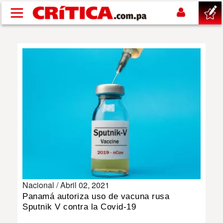
Pasar al contenido principal
buscar
SUCESOS
NACIONAL
POLÍTICA
SHOW
Nacional /
Abril 02, 2021
DEPORTES
Panamá autoriza uso de vacuna rusa
Sputnik V contra la Covid-19
MUNDO