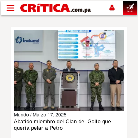
Pasar al contenido principal
buscar
SUCESOS
NACIONAL
POLÍTICA
SHOW
Mundo /
Marzo 17, 2025
DEPORTES
Abatido miembro del Clan del Golfo que
quería pelar a Petro
MUNDO