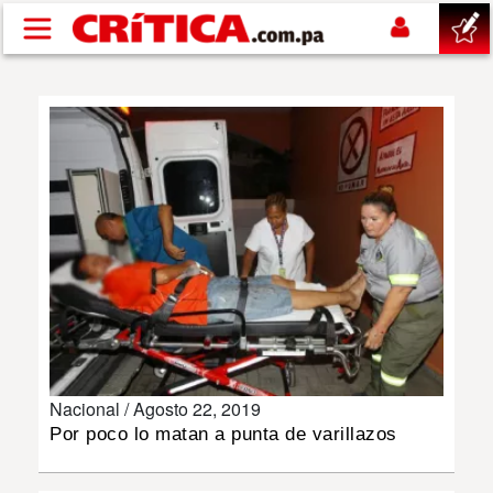
Pasar al contenido principal
buscar
SUCESOS
NACIONAL
POLÍTICA
SHOW
Nacional /
Agosto 22, 2019
DEPORTES
Por poco lo matan a punta de varillazos
MUNDO