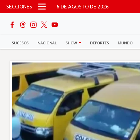
Pasar al contenido principal
SECCIONES
6 DE AGOSTO DE 2026
buscar
SUCESOS
NACIONAL
SHOW
DEPORTES
MUNDO
Sucesos
Nacional
Política
Show
Deportes
Mundo