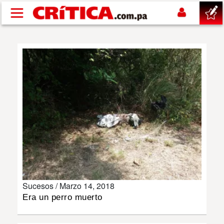
Pasar al contenido principal
buscar
SUCESOS
NACIONAL
POLÍTICA
SHOW
Sucesos /
Marzo 14, 2018
DEPORTES
Era un perro muerto
MUNDO