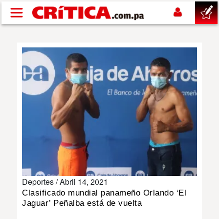
Pasar al contenido principal
buscar
SUCESOS
NACIONAL
POLÍTICA
SHOW
Deportes /
Abril 14, 2021
DEPORTES
Clasificado mundial panameño Orlando ‘El
Jaguar’ Peñalba está de vuelta
MUNDO