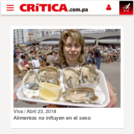
Pasar al contenido principal
buscar
SUCESOS
NACIONAL
POLÍTICA
SHOW
Viva /
Abril 23, 2018
DEPORTES
Alimentos no influyen en el sexo
MUNDO