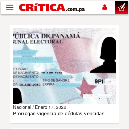
Pasar al contenido principal
buscar
SUCESOS
NACIONAL
POLÍTICA
SHOW
Nacional /
Enero 17, 2022
DEPORTES
Prorrogan vigencia de cédulas vencidas
MUNDO